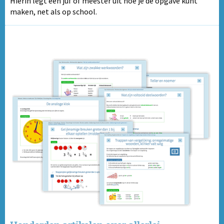
Hierin legt een juf of meester uit hoe je de opgave kunt
maken, net als op school.