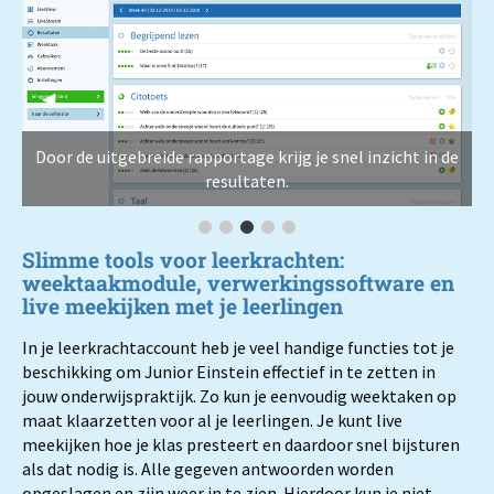
Previous Slide
◀︎
Next Sl
▶︎
Door de uitgebreide rapportage krijg je snel inzicht in de
resultaten.
Snel en gemakkelijk weektaken op maat
LiveView: de voortgang van je klas i
Door de uitgebreide rapportage kr
Current Slide
Alle gegeven antwoorden word
Alle gegeven antwoorden wo
Slimme tools voor leerkrachten:
weektaakmodule, verwerkingssoftware en
live meekijken met je leerlingen
In je leerkrachtaccount heb je veel handige functies tot je
beschikking om Junior Einstein effectief in te zetten in
jouw onderwijspraktijk. Zo kun je eenvoudig weektaken op
maat klaarzetten voor al je leerlingen. Je kunt live
meekijken hoe je klas presteert en daardoor snel bijsturen
als dat nodig is. Alle gegeven antwoorden worden
opgeslagen en zijn weer in te zien. Hierdoor kun je niet